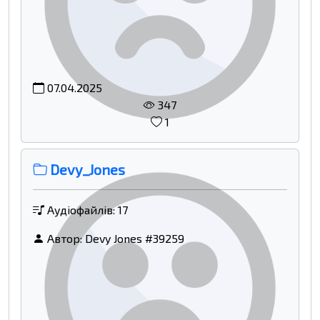
07.04.2025
347
1
Devy_Jones
Аудіофайлів: 17
Автор:
Devy Jones #39259