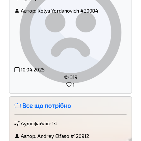
Автор:
Kolya Yordanovich #20084
10.04.2025
319
1
Все що потрібно
Аудіофайлів: 14
Автор:
Andrey Elfaso #120912