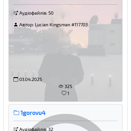
Аудіофайлів: 50
Автор:
Lucian Kingsman #117703
03.04.2025
325
1
1gorovu4
Аудіофайлів: 32