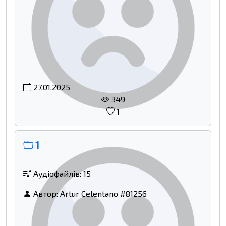
27.01.2025
349
1
1
Аудіофайлів: 15
Автор:
Artur Celentano #81256