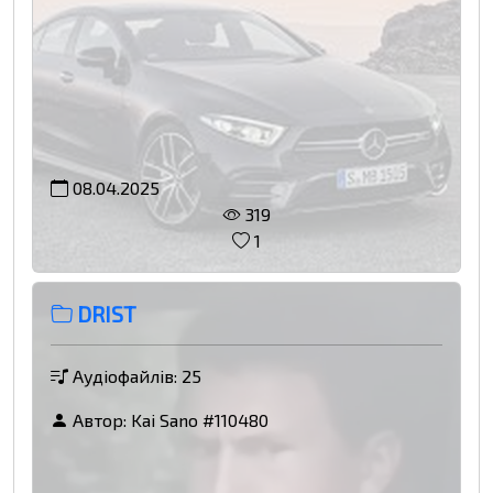
08.04.2025
319
1
DRIST
Аудіофайлів: 25
Автор:
Kai Sano #110480