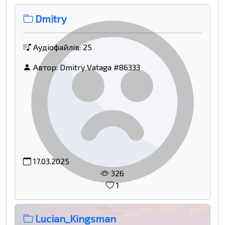
Dmitry
Аудіофайлів: 25
Автор:
Dmitry Vataga #86333
17.03.2025
326
1
Lucian_Kingsman