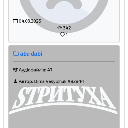
04.03.2025
342
1
abu dabi
Аудіофайлів: 47
Автор:
Dima Vasylchuk #92844