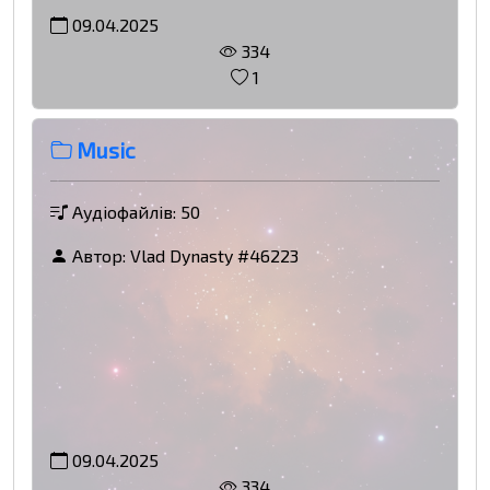
09.04.2025
334
1
Music
Аудіофайлів: 50
Автор:
Vlad Dynasty #46223
09.04.2025
334