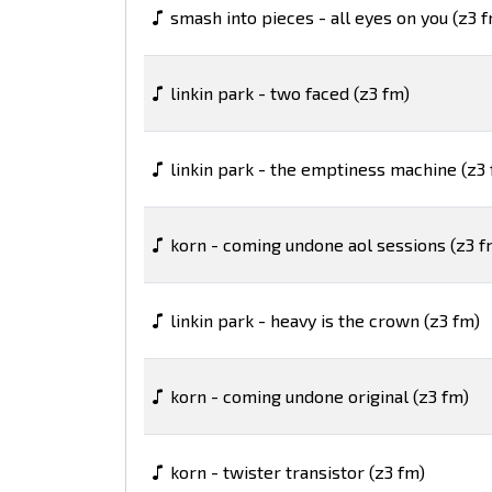
smash into pieces - all eyes on you (z3 
linkin park - two faced (z3 fm)
linkin park - the emptiness machine (z3
korn - coming undone aol sessions (z3 f
linkin park - heavy is the crown (z3 fm)
korn - coming undone original (z3 fm)
korn - twister transistor (z3 fm)