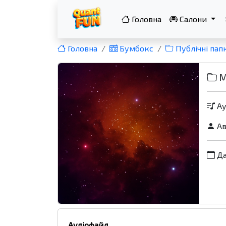
Головна
Салони
Головна
Бумбокс
Публічні пап
M
Ау
Ав
Да
Аудіофайл