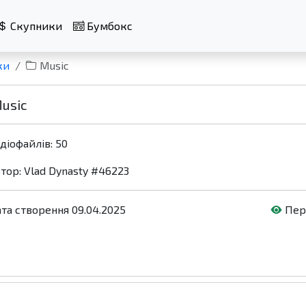
Скупники
Бумбокс
ки
Music
usic
діофайлів: 50
тор:
Vlad Dynasty #46223
та створення 09.04.2025
Пере