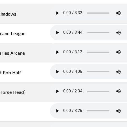
 Shadows
rcane League
eries Arcane
t Rob Half
Horse Head)