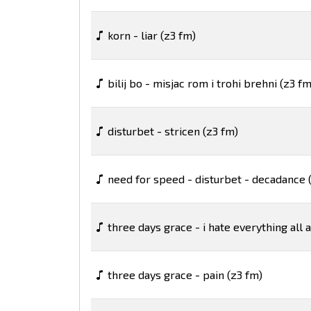
korn - liar (z3 fm)
bilij bo - misjac rom i trohi brehni (z3 fm
disturbet - stricen (z3 fm)
need for speed - disturbet - decadance 
three days grace - i hate everything all 
three days grace - pain (z3 fm)