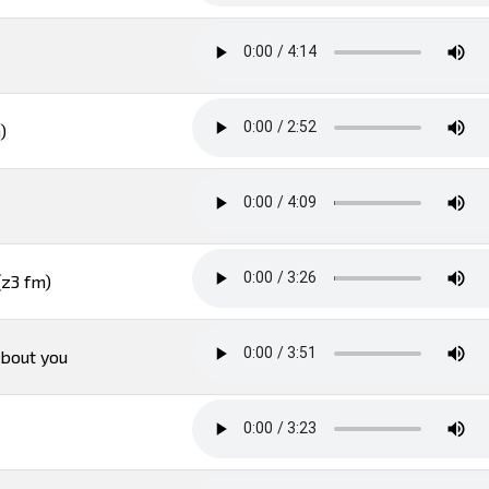
)
(z3 fm)
about you