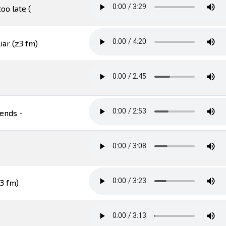
oo late (
iar (z3 fm)
gends -
z3 fm)