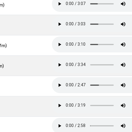
fm)
 fm)
m)