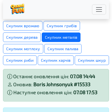
Скупник врожаю
Скупник грибів
Скупник дерева
Скупник металів
Скупник мотлоху
Скупник палива
Скупник риби
Скупник харчів
Скупник шкур
Останнє оновлення цін:
07.08 14:44
Оновив:
Boris Johnsonyuk #15533
Наступне оновлення цін:
07.08 17:53