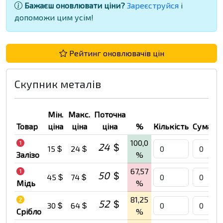
Бажаєш оновлювати ціни?
Зареєструйся
і
допоможи цим усім!
Рейтинг оновлювачів цін
Скупник металів
Мін.
Макс.
Поточна
Товар
ціна
ціна
ціна
%
Кількість
Сума
100,0
24
15
24
Залізо
%
67,57
50
45
74
Мідь
%
81,25
52
30
64
Срібло
%