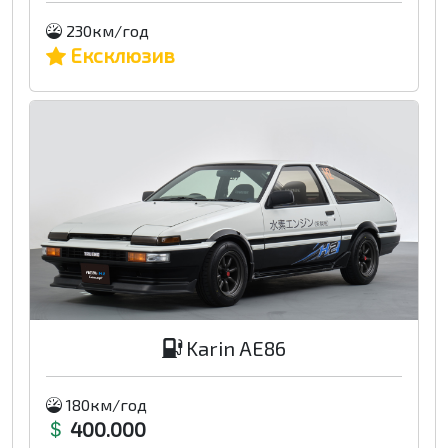
230км/год
Ексклюзив
Karin AE86
180км/год
400.000