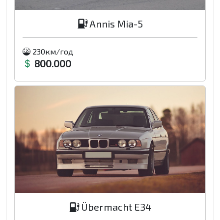
Annis Mia-5
230км/год
800.000
Übermacht E34