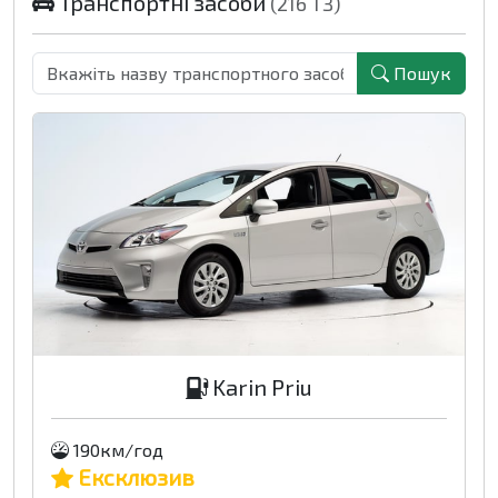
Транспортні засоби
(216 ТЗ)
Пошук
Karin Priu
190км/год
Ексклюзив