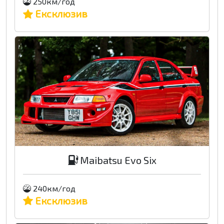
250км/год
Ексклюзив
Maibatsu Evo Six
240км/год
Ексклюзив