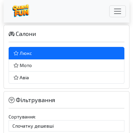
Салони
Люкс
Мото
Авіа
Фільтрування
Сортування: