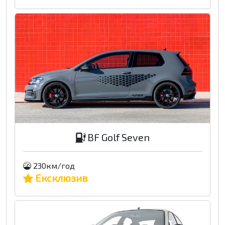
BF Golf Seven
230км/год
Ексклюзив