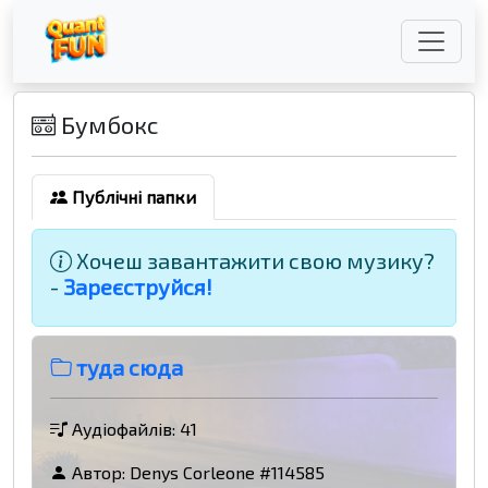
Бумбокс
Публічні папки
Хочеш завантажити свою музику?
-
Зареєструйся!
туда сюда
Аудіофайлів: 41
Автор:
Denys Corleone #114585