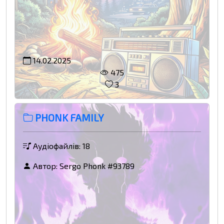
14.02.2025
475
3
PHONK FAMILY
Аудіофайлів: 18
Автор:
Sergo Phonk #93789