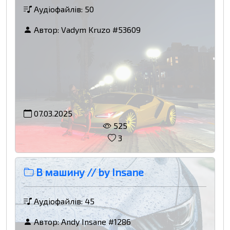
Аудіофайлів: 50
Автор:
Vadym Kruzo #53609
07.03.2025
525
3
В машину // by Insane
Аудіофайлів: 45
Автор:
Andy Insane #1286