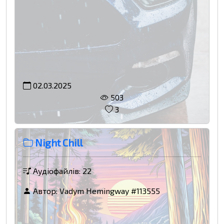
02.03.2025
503
3
Night Chill
Аудіофайлів: 22
Автор:
Vadym Hemingway #113555