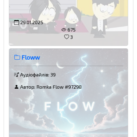
29.01.2025
675
3
Floww
Аудіофайлів: 39
Автор:
Romka Flow #97298