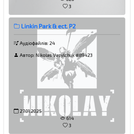
3
Linkin Park & ect. P2
Аудіофайлів: 24
Автор:
Nikolas Vasylchuk #89423
27.01.2025
614
3