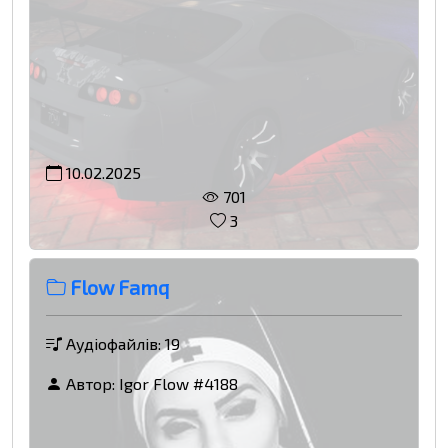
10.02.2025
701
3
Flow Famq
Аудіофайлів: 19
Автор:
Igor Flow #4188