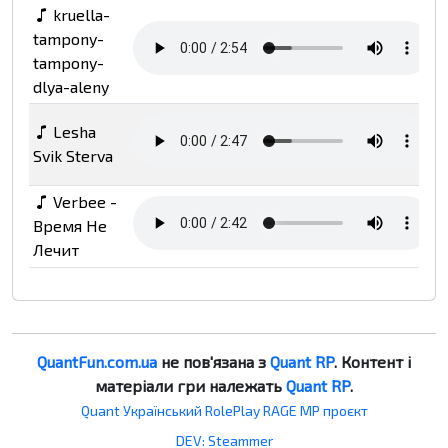
kruella-
tampony-
tampony-
dlya-aleny
Lesha
Svik Sterva
Verbee -
Время Не
Лечит
QuantFun.com.ua
не пов'язана з
Quant RP
. Контент і
матеріали гри належать
Quant RP
.
Quant Український RolePlay RAGE MP проєкт
DEV: Steammer