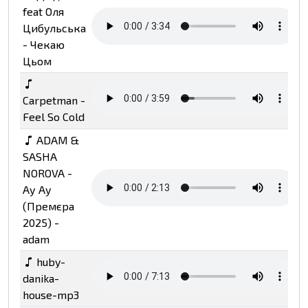
feat Оля
Цибульська
- Чекаю
Цьом
Carpetman -
Feel So Cold
ADAM &
SASHA
NOROVA -
Ау Ау
(Премєра
2025) -
adam
huby-
danika-
house-mp3